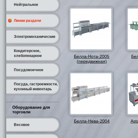
Нейтральное
Линии раздачи
Электромеханические
Кондитерское,
хлебопекарное
Белла-Нота-2005
Бе
(передвижная)
Посудомоечное
Посуда, гастроемкости,
кухонный инвентарь
Оборудование для
торговли
Белла-Нева-2004
Ast
Весовое